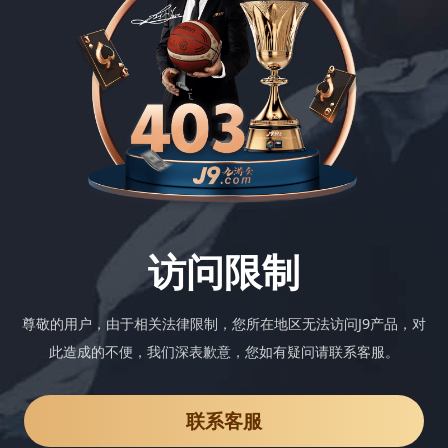
访问限制
尊敬的用户，由于相关法律限制，您所在地区无法访问J9产品，对
此造成的不便，我们深表歉意，您如有疑问请联系客服。
联系客服